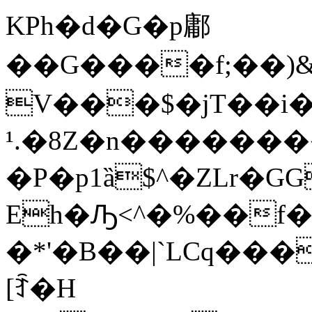
KPh�d�G�p鄘
�� G����f;��)&cde�Z�Q��
V���$�jT��i
¹.�8Z�n�������
�P�p1ȁ$^�ZLr�GG�s�A���s9c�0A�
Eh�Ԡ<^�%��f
�*'�B��|`LCq��
[ꆇ�H