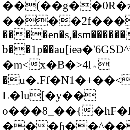
��(��g��0R�
����2f����
����en�s,�sm������
b��1p��au[ieә�
�m<x�B�>4l؞
�u�.Ff�N1�+��
L�lu[�y��
o���8_��{�h
F�
���ɧ��^��