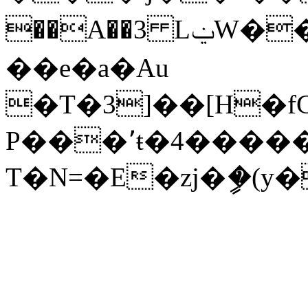
��A��3 LݔW���Z�孺bs�
��e�a�Au
�T�3]��[H�fG
Р���٬ŧ�4�������=q]��ݧ�yh`v�w���,��9�XU�]i]�1A�\�քaU��*i����6[�G���ٶ+f��H6`�;Idǥ��L8��M#���UNRX*���N�eF��1�N4���:$��D��ec�K�-
T�N=�E�zj�ީ�(y�