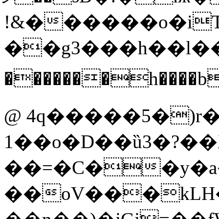
ǃ&������o�i
��g3���h��l��� Lm!�'
�������h����
@ 4q�����5�)r�
1��o�D��ȕ3�?��X
��=�C��y�a
��oV���kLH