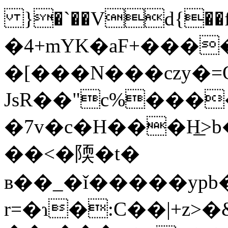
}�`��Vd{��f
�4+mYK�aF+����
�[���N���czy�=
JsR��"c%���
�7v�c�H���H͟>b�z��6�pgݿ�A��L9I"�v��
��<�陾�t�
ʙ��_�ǐ�����ypb
r=�ɿ�:C��|+z>�&