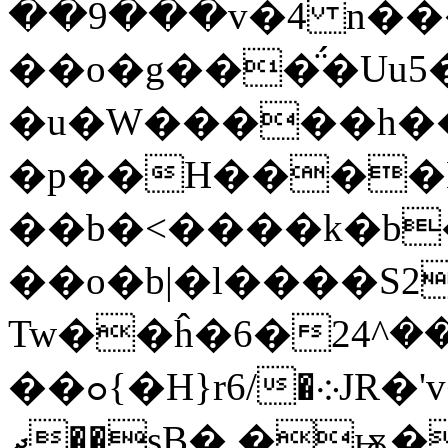
��9���v�4 n���
��o�g���̈́�Uu
�u�W�����h�
�p��H����Lӓ
��b�<����k�b�
��o�b|�l����S2
Tw��ĥ�6�܁���^24M���z�}�
��ߋ{�H}r6/�܀JR�'v�\��� �
ދ��sB�.�ѭ�����5�1^��-