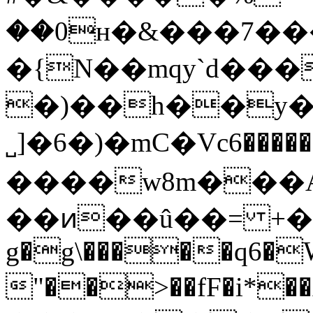
��0н�&���7���
�{N��mqy`d��
�)��h��y�
˽]�6�)�mC�Vcޢ$2��������6��^�֋�k3K����Ӑ�/
����w8m���A
��ͷ��û��= +�Ŵ��w
g�g\�����q6�
"��>��fF�i*��A�׮�e��p8�������is��uitd��