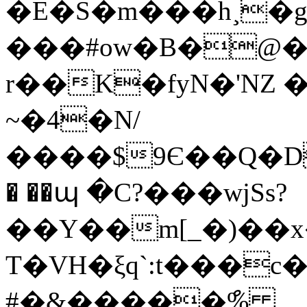
�E�S�m���h¸�gGyR�]P;�l8�i��
���#ow�B�@�
r��K�fyN�'NZ 
~�4�N/
����$9Є��Q�D6�n��ٿ�L
� ��պ �C?���wjSs?
��Y��m[_�)��x
T�VH�ξq`:t���c
#�&�����ް%