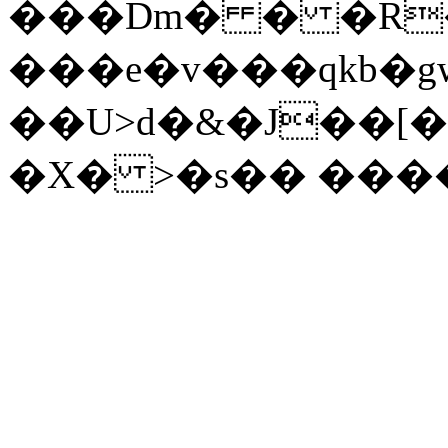
���Dm� � �R�ןJ�8�g��lN
���e�v���qkb�g
��U>d�&�J��[
�X� >�s�� ���