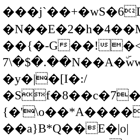
���j`��+�wS�6
�N��E�2�h�4��
��{�-G��!�<��ڨ
��.�$�\7N��A�ۜww��Cjr�&bF��PUQ]�~f$��[q�fYa-c�rR���1!
�y�|�[I�:/
�Sf�8��c�7��
{�'\o��*A����o
��a}B*Q��Ε�|o|