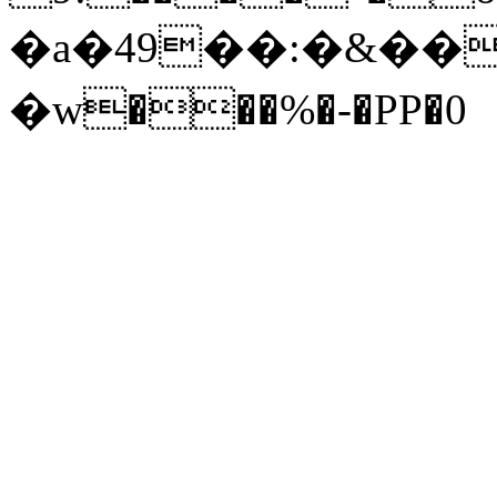
�a�49��:�&���BA
�w���%�-�PP�0