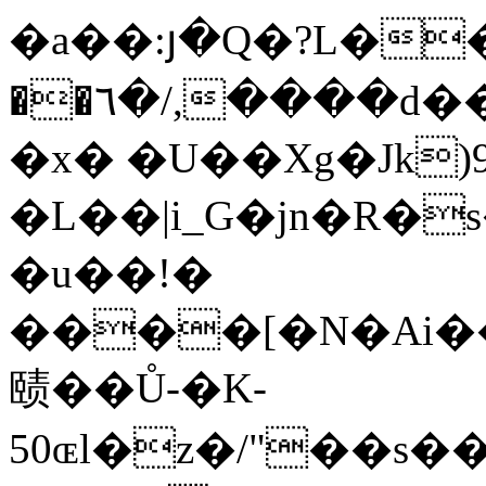
�a��:յ�Q�?L��㘘
��٦�/,����d����a��C��f����2Ԗ�/
�x� �U��Xg�Jk)
�L��|i_G�jn�R�
�u��!�
����[�N�Ai��
赜��Ů-�K-
50ɶl�z�/"
��s�