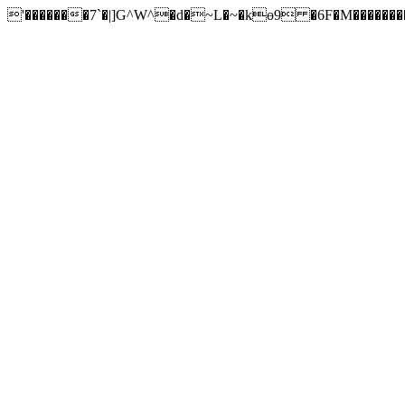
'�������7`�|]G^W^�d�~L�~�kɵ9 �6F�M�������