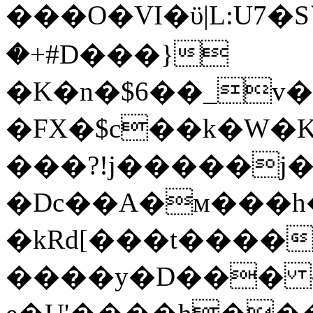
���O�VI�ϋ|L:U7�S
�+#D���}
�K�n�$6��_v�
�FX�$c��k�W�
���?!j�����j�
�Dc��A�м���h
�kRd[���t����
����y�D��� ~����)�0���ۿ�*���6{MM3zK