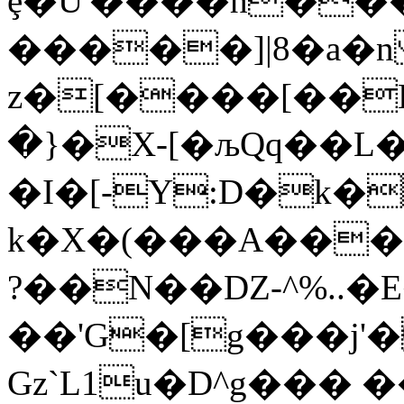
ȩ�U'����h���
�����]|8�a�
z�[����[��E~
�}�X-[�љQq��L
�I�[-Y:D�k�
k�X�(���A���X`���\�#���ܔ~�d���R�<~
?��N��DZ-^%..�
��'G�[g���j'
Gz`L1u�D^g��� 