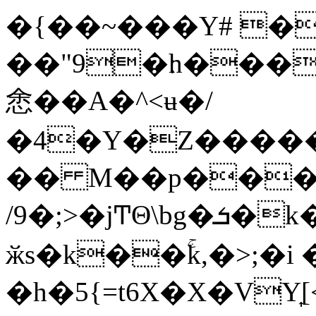
�{��~���Y# �
��"9�׃h���K������4���Y��k���T
悆��A�^<ʉ�/
�4�Y�Z�����RD
�� M��p���
/9�;>�jͲΘ\bg�ܭ�k�w�}
ӂs�k��ۚk,�>;�i
�h�5{=t6X�X�VY͎