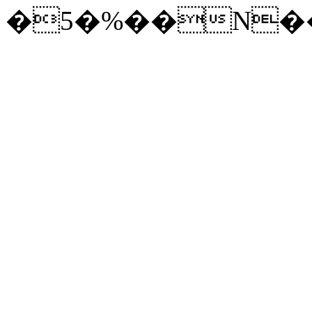
�5�%��N�