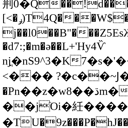
荆0�Q��!d���
[<�ݛ)T4Q���W$�B��ʔ�2))Ư��1S3,����%
j��l0��B"���Z5E
�d7:;�m�ǝ��L+'Hy4Ѷ
njֳ�nS9^3�K7�s�
<��� ?�c��~Ϳ���4h
�Pn��z�w8��ڌm����AF�+���m��mn'a��O�ǓKm�=��!K
��jٙOi�
紝����
�TU�9z���P�hJ���