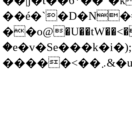
��|j�t��6*��"�k
��é�`�D�N�#�
��o@�U��tW��<�
�e�v�Se���k�i�)
���