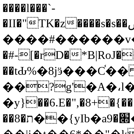
����l���`-
�II�"TK�z����s�s��ڞt���{g^��l@��]5D��D�'"�ŝ����C���h�Y\�P}
����#������v�+
�#-[�rD�*B|RoJ�
��tԂ%�8jӭ���C֫�� z�
��?g'�A�،l�
�y}��6.E�",�8+�{��
��8�ת��{yIb�a׍�9��>