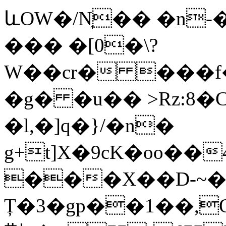
ևOW�/N͎�� �n-
��� �[0�\?
W��cr� ���f
�g� �u�� >Rz:8�
�l,�]q�}/�n�
g+t]X�9cK�oo��4
���X��D-~�b
Ț�3�gp��1��,