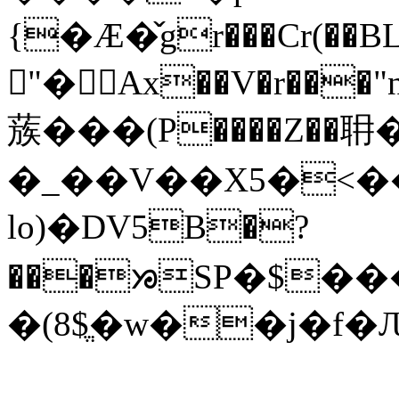
{�Ӕ�̌gr���Cr(��BL�
𦓭"� Ax��V�r��
蔟���(P����Z��耼
�_��V��X5�<��
lo)�DV5B�?
���ᘠSP�$��