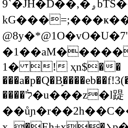
9`�JH�D��,�ۄbTS��틾
kG���=;���ҝ��t
@8y�*@1O�vO�U�إ�'7W�-����?
�1��aM�����
1� ! ҳn$��
���a�p�Q�B̙����eb��f!3(
����'ל�u���z�l踶
��ůɲ�r��2h��C��
x_�Eh+x�܌p�$� �