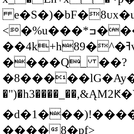
e�S�)�bF�8ᴜx�u
<�%u���*ߏ���D�É 3�8�}
��4k+h89�^�ߔv�� �"2!
����Q_ ��?
�8�����lG�Ay��S�)��
�")�h3����_��,&ĄM
�d�1���)!���
����8�pf>