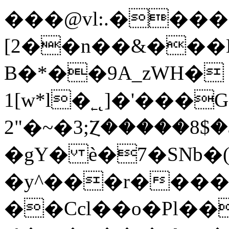
���@vl:.����
[2��n��&���
B�*��9A_zWH�
1[w*l�˿˛]�'��
2"�~�3;Ⲍ�����8$
�gY� è�7�SNb�(
�y^���r���
��Ccl��o�Pl��