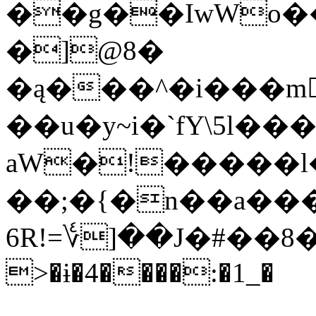
��g��IwWo
�]@8�
�ą���^�i���m􌔌#z���Cލ"��`�
��u�y~i�`fY\5l
aW�!�����l
��;�{�n��a���
6R!=؇]��J�#��8�
>�ɨ�4����:�1_�