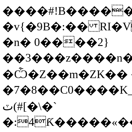
����#!B�����
�v{�9B�:�� RI
�n� 0����2}
��3���z����n�
�Ѽ�Z��m�ZK��
�7�8��C0��
ٽ(#[�\�`
�:4Ƙ�����«���2%lgwv����S�