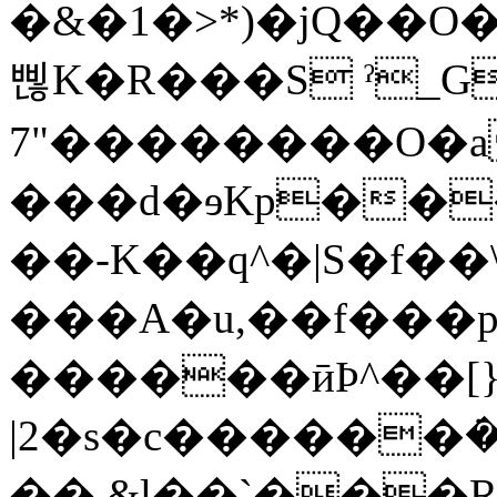
�&�1�>*)�jQ��O
삖K�R���S ˀ_G
7"��������O�a
���d�ɘKp��
��-K��q^�|S�f��
���A�u,��f���p�
������ӣϷ^��[}
|2�s�c������ܿ���%"�
�� &l��`���