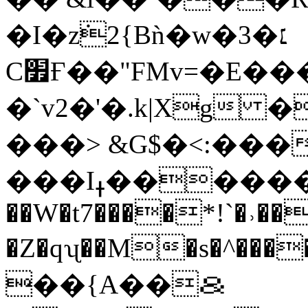
�I�z݁2{Bǹ�w�3�׆
C׿Ғ��"FMv=�E�������.�x|:�~���fb�"|
�`v2�'�.k|Xg 
���> &G$�<:��
���Iߪ�������MZ V�|
��W�t7����*!`�˒��
�Z�qʯ��M�s�^��
��{A��＆