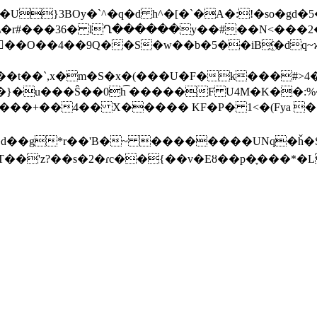
�U}3BOy�`^�q�d h^�[�`�A�:!�so�gd
�r#���36� lՂ������y��#��N<���2
8��O��4��9Q��S�w��b�5��iB҈�dq~ϗ
�t��`,x�m�S�x�(���U�F�k���#>4�
�}�u���Ŝ��0h͡ �����F U4M�K��:%
��g*r��'B�~ ��������UNq�ȟ�S�
t,T��'z?��s�2�ɾc��{��v�Eȣ��p�֪���*�