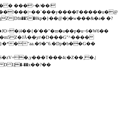
�5� � ���>�/��/
��!���|=��`���y����F�����u�@
Z|Dfn��5�θkp�}��@�)�w���&�a� �?
JO>�|4��{�'��"�m�a��p�u~6�W6��
�m5Z�JӒ��yr\�D���G"^����
zV+�,y���T���4c�Z��¸�,|
L D Ц�-��x��?��