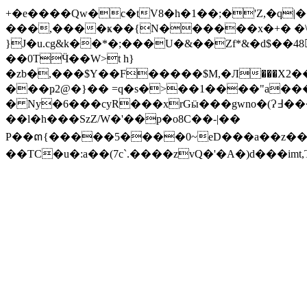
+�e����Qw�c�tV8�h�1��;�'Z,�q|�
���,����ҝ��{N������x�+� �\
}J�u.cg&k��*�;���U�&��Zf*&�d$��4
��0TӴ��W>t h}
�zb�,���$Y��F�����$M,�Л���X2��
���ҏ2@�}�� =q�s�>��1����"a��
� Ny�6���cyR���xrGӹ���gwno�(Ɂ߃�����+��4�� X����� KF�P� 1<�(Fya �}�*�"aa.�9�"6.�Dp�b��G��
��l�h���SzZ/W�'��p�o8C��-|��
P��ຓ{�����5����0~eD���a��z��d
��TC�u�:a��(7c`.����zvQ�'�A�)d���im