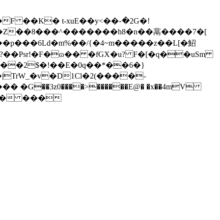
F ��K� t-xuE��y<��֊�2G�!
���p���6Ld�m%��/{�4~m�����z��L[�鮉
|TrW_�v�D1Cl�2(����-
�� ���