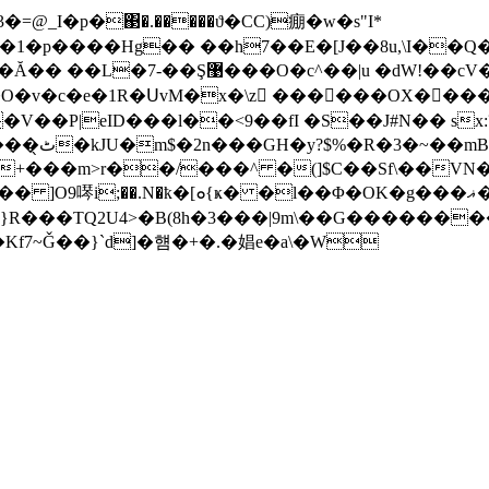
3�=@_I�p�΃�.�����ϑ�CC)痭�w�s"I*
�p����Hg�� ��h7��E�[J��8u,\I��Q�
WS�O�v�c�e�1R�ՍvM�x�\z ������OX��
�*��6�}
�+���m>r��/���^ �(]$C��Sf\��VN�
��3z0����>������E@� �x��4mV
�}R���TQ2U4>�B(8h�3���|9m\��G������
%�'�ź �k)6����Kf7~Ǧ��}`d]�햼�+�.�娼e�a\�W