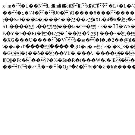
x+m��򻰧��NL d�m���c�3�lx�)Cͳ�L+�L�^
���;,�]^I��U0�)Q����6��������1
ݫ��$a0���4�j���^�'���ގ�XL�4߬�#�;�z�Ă�� ��L�7-��Ş޹���O�c^��|u �dW!��cV�Z��8���^�������h8�n��蒚����7�[
ST-����Т.��.���l2�>=� ~|k��񁜝�
F,�Y�>��Ȓ(�'�L �߁���؆Q ���~���V��P|eID���l��<9��fI �S��J#N�� sx:?��Psr!�F�ɷ�� �fּGX�u? F�[�q��uSm
�XG���U���� �Vs�sa��l�,�2��@)I���ٹ̖�kJU�m$�2n���GH�y?$%�R�3�~��mB��2$�!��E�0q�
\��a�xՒ��������'�gO�q� w`e|�|�S_3�
�G�{��ô����VL�,���'.-|�������� ]O9噖i;��.N�ҟ�[ܘ{ҝ� �l��Φ�OK�g���ޣ��� �G
�]Q||�Fc��� ?�%�$e�R�(���W�,�!E�
��T/j�>~Â�^��Q٤�*ؤ�