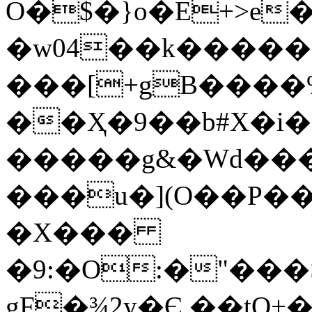
O�$�}o�E+>e�
�w04��k������d
���[+gB����%
��Ҳ�9��b#X�i�
�����g&�Wd���
���u�](O��P��
�X���
�9:�O:�"��
gF�¾2y�Є,��tO+�