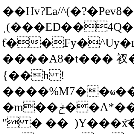
��Hv?Ea/^(�?�Pev8�
ˌ(���ED��4Q
ƭ��Fy�^Uy�m
����A8�t��� 衩
{��h !
����%M7��ҩ��
�m��ݲ��A*��9g��V��fb93�f_c��v�f��y����[9��H65�g+^g����>'�i�C*hI�qX����Qd&vc���c!%
" � ��_)Y���x