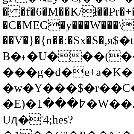
� �f�6�M��K/ł��Pr�+
�C�MEG�y���W���\�
��V�}�{n��:�Sx�S�,я
B�ғ�U���(�
���g�d�e+a�K�i�d�O
�w�Y���$�r��C
�E)�߈���1�W��.�f�f�7����M�*��~i�H�K򱡞@P��Ұ��rR����k�ŧ&a�[GKIR�5�˄?
Uԯ�'4;hes?