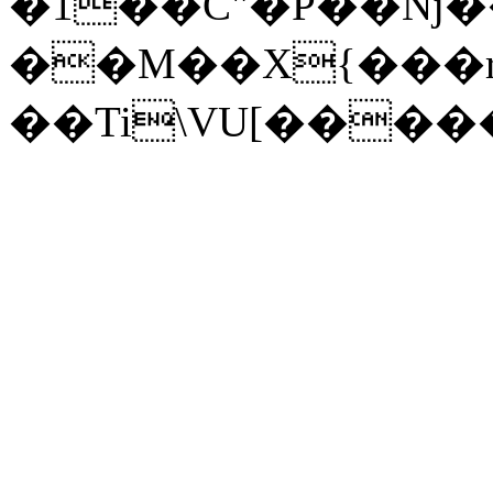
�1��C"�P��Nj��
��M��X{���r
��Ti\VU[�����