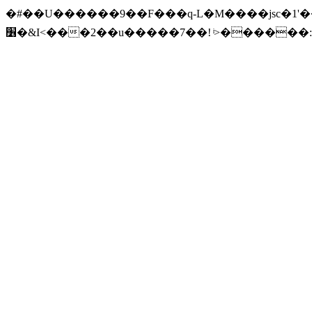
�#��U������9��F���q-L�M����jsc�1'��{
׶�&I<���2��u�����7��! ͥ>������:�