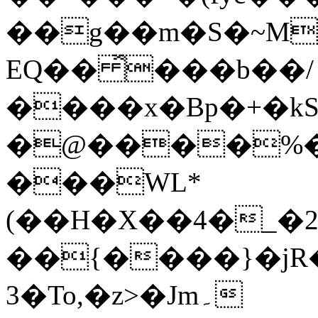
��g��m�S�~M
EQ�� ̽���b��/
����x�Bp�+�kS
�@����%�1
���WL*
(��H�X��4�_�
��{����}�jR
3�To,�z>�Jm۔