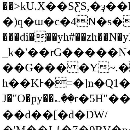
��>kU.X��SƸS,�ҙ��Eٵ�tؒ��O�'��\�{5����u+�3�֐�
�)q�ɯ�c�4N�s�������
���di���yh#��zh��N�yRV�z����ؓݭL��@8�]�.��Y�Cj�[�m
_k�'��rG�����
��G��� �Y~.�
h��KͰ�=�]n�Q1�
J�"O�py��؎��r�5H"��
��d��[�d�DW/
�'M��L{�7�9BV�p