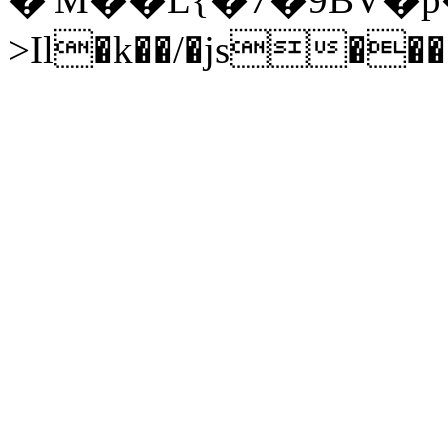
>Il�k��/�js��