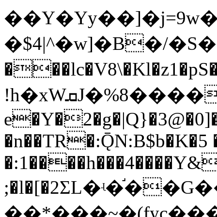
��Y�Yy��]�j=9w
�$4|^�w]�B�/�S�
���lc�V8\�Kl�z1
!h�xWܩJ�%8����-�Z\6(� �-B�4�m��乯
e�Y�2�g�|Q}�3@�0]�
�n��TR�:ǬN:B$b�K�5 
�:1����h���4����Y&
;�l�[�2ΣL�ʵ�֬�
��*���~�(fyc��