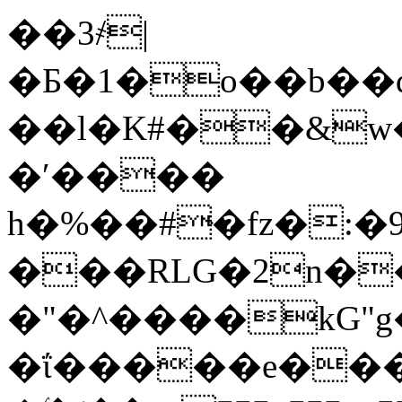
��3҂|
�Б�1�o��b��
��l�K#��&w
�ʹ����
h�%��#ּ�fz�:
���RLG�2n�
�"�^����kG"
�ΐ�����e�