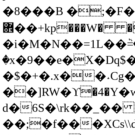
�8���B �;�F�
܎��+kp���W� �Ϻ�
�i�M�N��=1L��ٞ=�
�x�9��e�X�Dq$
�$�+�.x��˔Cg�
��]RW�ϒ�4�Y�w
d�6S�\rk��_��
��;�f���XCs\