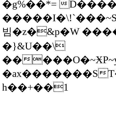
�g%��*= D����
�����I�\!`���~Szݯ�)X0P�b��u�7��Ҟ)�K��"��CdS��d
빔�z�&p�W ���
�}&U��\
�����O�~ӾP~y
�ax�������ST�
h��+��1