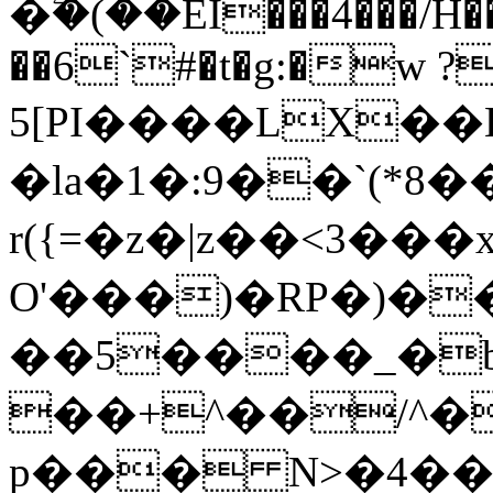
�ۧ�(��EI���4���/H
��6`#�t�g:�w ?
5[PI����LX��B
�la�1�:9��`(*8�
r({=�z�|z��<3���
O'���)�RP�)��
��5����_�
��+^��/^�
p��� N>�4���