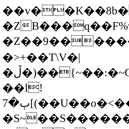
��v��K��8b�
�ZB���q��F%
�Z��9������
�>+��T\V�|
�ڵ�)��{~��:�~Q�o��F�t��!�(l�
��l!
ٻ�7[(��U��o�<����F���*ϟ���IΆiLH������?
�S~��S������s