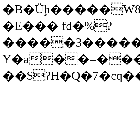
�B�Üḩ�����W8
�E��� fd�%?
�����3�����
Y�a��=���
��$?H�Q�7�cq�