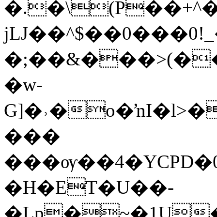
�.�\(P��+^
jǇ��^$��0���0!
�;��&���>(�
�w-
G]�˒�o�ŉI�l>�
���
���ѹ��4�YCPD�0ޠzfվ�Sޛ�����Uht��B�RW�$'��,d
�H�ET�U��-
�Lp�~�1U