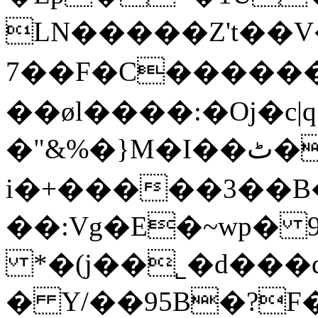
LN�����Z't��
7��F�C������
��øl����:�Oj�c|q���T2
�"&%�}M�I��ٹ��Is^㫺
i�+�����3��B
��:Vg�E�~wp� 9
*�(j��˾�d���q
� Y/��95B�?F�