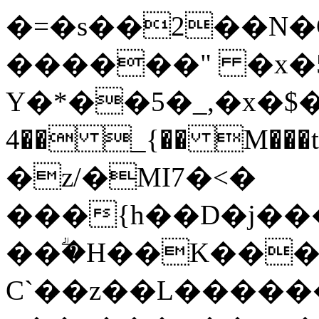
�=�s��2��N�C>ͤ�
������" �x�
Y�*��5�_,�x�$�7᎕
4�� _{�� M���t�O��]
�z/�MI7�<�
���{h��D�j����1
��ؖ�H��K���Z
C`��z��L������{