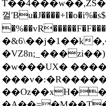
T��4���w��,ZS�Ya
껄'Bu�J����+I�o�i%�s
�%��vR�����F�F���_:�P1���`�cN�� `�Pݠ��6�oĦz�0wQ����
�&6\��j�1��k�
�VZ8n;_���zi��)
�w���UX� ����
���v�:�R�����
��Oz��xH��
�A��=�M��T�