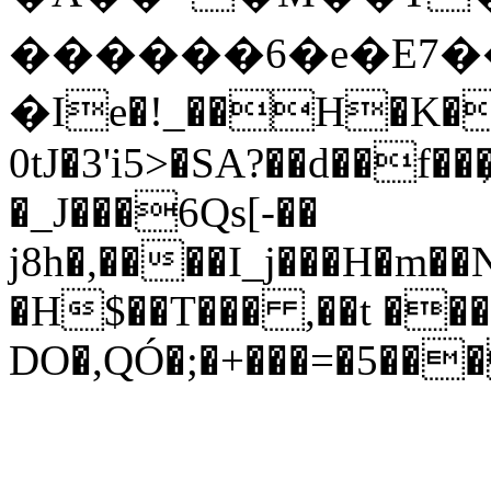
������6�e�E7��iټ
�Ie�!_��H�K�
0tJ�3'i5>�SA?��d��f�
�_J���6Qs[-��
j8h�,����I_j���H�m��N
�H$��T��� ,��t ���
DO�,QÓ�;�+���=�5��