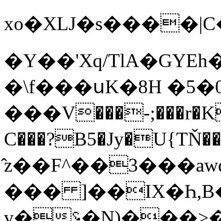
xo�XLJ�s����|C��Sc��؈��E�
�Y��'Xq/TlA�GYE
�\f���սK�8H �5�
���V���-;���r�K
C���?B5�Jy�U{TŇ��<�a~=0���b۝�0�`
̂z��F^��3���a
��� ]��IX�Һ,B
v�؝�N)���>�!c�+� �_v{��