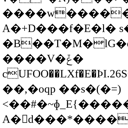
����w�����
A�+D���f�E�l� 
�B��T�M�lG�
����V�ݞ�
cUFOO��LXf�E�ÞI.26S6�G�_
��,�oqp ��s�(�=)
<��#�~ɸ_E{����
A�񷂰d���*����