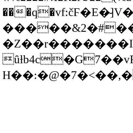
���q�vf:čϜ�E�̴]V
�����&2�#��
�Z��r�������
ȗƚb4c�G7��v
H��:�@�7�<��,�