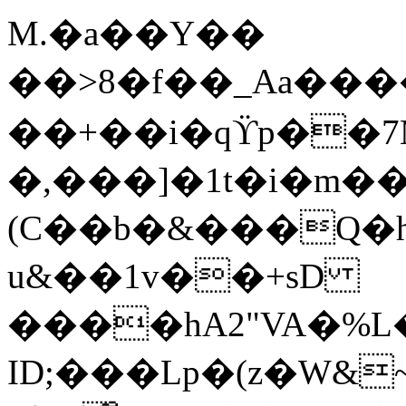
M.�a��Y��
��>8�f��_Aa���
��+��i�qϔp��7
�,���]�1t�i�m
(C��b�&���Q�
u&��1v��+sD
����hA2"VA�%
ID;���Lp�(z�W&~