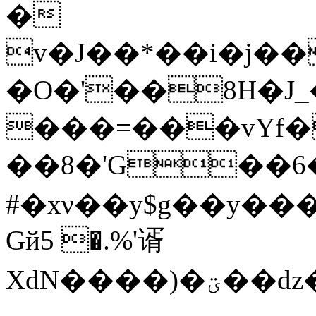
�
v�J��*��i�j��
�O�'��8H�J_
���=���vҮf�<=
��8�'G��6�
#�xν��y$g��y��
Gй5 �.%'谞