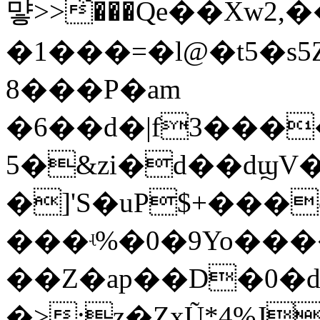
먛>>͋���Qe��Xw2,
�1���=�l@�t5�s5
8���P�am
�6��d�|f3���
5�&zi�d��dϣV
�]'S�uP$+���
���ʵ%�0�9Yo������
��Z�ap��D�0�d�3
�>:z�ZxŨ*4%J