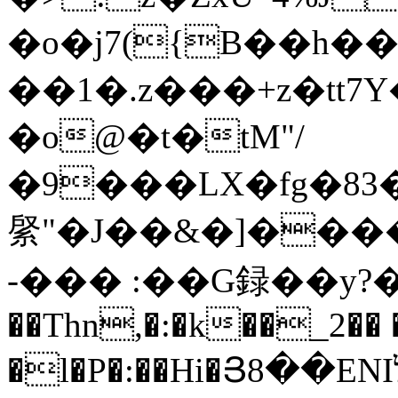
�o�j7({B��h�
��1�.z���+z�tt
�o@�t�tM"/
�9���LX�fg�83
䋜"�J��&�]����ܮN�^�vy����*��\�סh~�#P�S�6E���.�u�@��Ɣ~�
-��� :��G録��
��Thn,�:�k��_2��
�l�P�:��Hi�Յ8��ENIלk'��[xlw��*�3]h��#�c�\h����U�