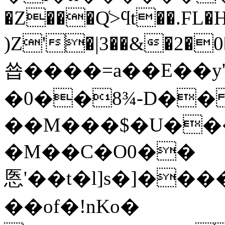
�Z���Q͑>ϥt��.FL�
)Z'�|3��&�2�0
쑙����=a��E��y'�
�0��8¾-D��
��M���$�U���8
�M��C�O0��
悘'��t�l]s�]���
��of�!nKo�