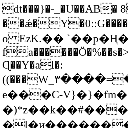
dt���}�-_�U��AB� 8
��ǽ�Y�0::G���
o EzK.�� `��p�Ң�
fa������Ö�%��s�
Ɋ��Y�al�:
((���W_۳����=
e���C-V}�}�fm
�)*z��k��#���>
�l�и���������