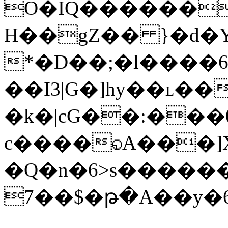
O�IQ��������~ݖ ]O
H��gZ�� }�d�Y
*�D��;�l����6
��I3|G�]hy��ʟ�
�k�|cG��:��
c����◵A���]X
�Q�n�6>s�����