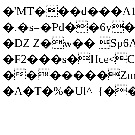
�'MT���d���A17
�.�s=�Pd��6y�
�Ǳ Z�w�� Sp6
�F2���s�Hce<C
�������Zm8