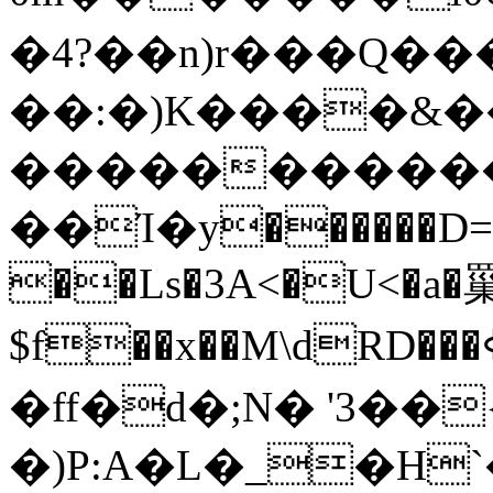
�4?��n)r���Q��
��:�)K����&�
�����������
��Ί�y������D=�SF
��Ls�3A<�U<�a�
$f��x��M\dRD���ߦ�J/j5�6�q"�J����y#��n]��z=�E��Yb�_��N�S��P�ͣŨC\
�ff�d�;N� '3��
�)P:A�L�_�H`��#�quݫ�J