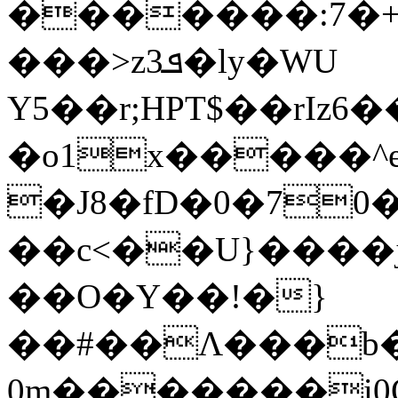
�������:7�
���>z3ܦ�ly�WU
Y5��r;HPT$��rIz
�o1x�����^e
�J8�fD�0�70
��c<��U}����
��O�Y��!�}
��#��Λ���b��
0m�������i0O