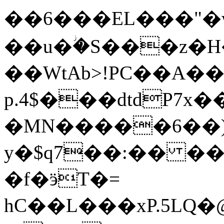
��6���EL���"�wa
��u�ؗ�S���z�H�
��WtAb>!PC��A�
p.4$���dtdP7x
�MN�����6��
y�$q7��:�� ��
�f�ӭT�=
hC��L���xP.5LQ