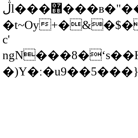
ڷl���޻���ʙ�"��N �
�t~Oy+�&�$��h�ۮ��[O�I��A�ߋa����H�Y�5��>�ذ���o����_f�0��Ov�~�"�Y��`�0�"��/DF�sj��(�
c'
ngN���8�ʻs�
�)Y�ː�u9��5���