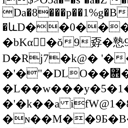
Da�8���p��1%g�B
�ևD��0���
�bKα󻝂�ŏ9孬�慹
D�Rj7�k@� '�
�'�"�DLO��܎��}[o�_ rXDh���
�L��w���y�5�1�
�'�k��a ifW@1�
�ɴ��M��9Б�B