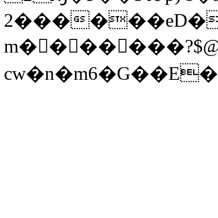
2������eD�
m�������?$@
cw�n�m6�G��E