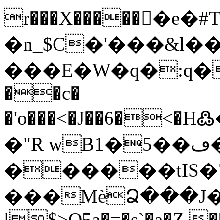
r���X�����񯊹�e
�n_$C�'���&l
���E�W�q�:q�ŦV/l�,0�H��U�ی2��*�R`�|@z��
��c�
�'o���<�J��6�<�H߷�q=��`�߈)��G�r
�"R wB1�5��ڡ��<�=��/
������tIS�
���MѐՁ���J�SA���
l$>O5a�=�s`�a�Z �