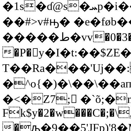
�1s�ɗ@s�ܚp�i��=I�"�=BKI��{HS!s��8�=Me۔'�ڴ*��A�ʬ/>���`!
��#>v#ԣ� �e�føb�
�����ط�vv�0�3��*��+
�P�y�I�t:��$ZE
T��Ra���'Uj��
�^o{�)�\��\��
�<�Z7;򏕞 �`õ;�
Fk$y�2�w���C�;�\
�ԡ�9��5'JFp)'8