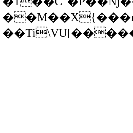
�1��C"�P��Nj��
��M��X{���r
��Ti\VU[�����