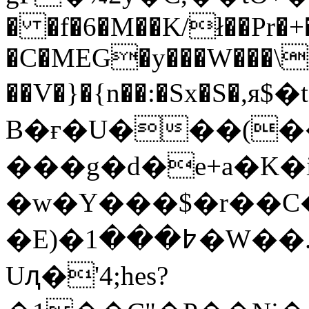
� �f�6�M��K/ł��Pr�+
�C�MEG�y���W���\�
��V�}�{n��:�Sx�S�,я
B�ғ�U���(�
���g�d�e+a�K�i�d�O
�w�Y���$�r��C
�E)�߈���1�W��.�f�f�7����M�*��~i�H�K򱡞@P��Ұ��rR����k�ŧ&a�[GKIR�5�˄?
Uԯ�'4;hes?