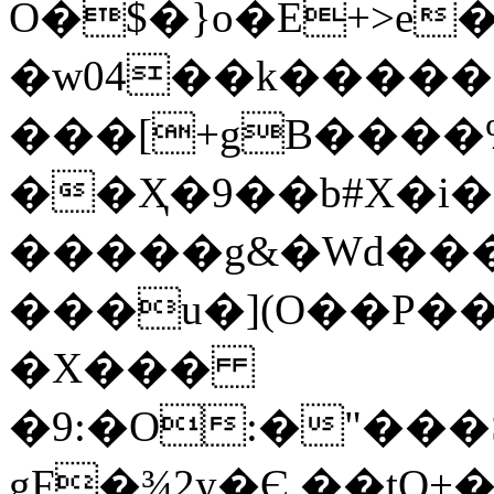
O�$�}o�E+>e�
�w04��k������d
���[+gB����%
��Ҳ�9��b#X�i�
�����g&�Wd���
���u�](O��P��
�X���
�9:�O:�"��
gF�¾2y�Є,��tO+�