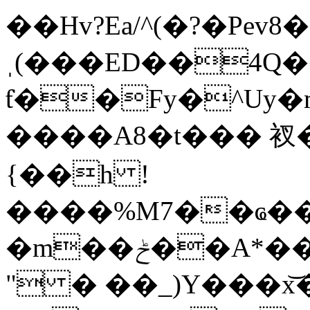
��Hv?Ea/^(�?�Pev8�
ˌ(���ED��4Q
ƭ��Fy�^Uy�m
����A8�t��� 衩
{��h !
����%M7��ҩ��
�m��ݲ��A*��9g��V��fb93�f_c��v�f��y����[9��H65�g+^g����>'�i�C*hI�qX����Qd&vc���c!%
" � ��_)Y���x