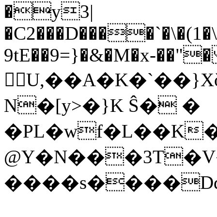
�y3|
�C2���D����`�\�(1
9tE��9=}�&�M�x-��"
U,��A�K�`��}
N�[y>�}K Ŝ� �
�PL�wf�L��K�
@Y�N���3T�V
����s����D