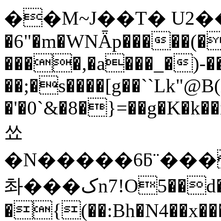
��M~J��T� U2��
�6"�m�WNǞp�����(�
����,�a���_�)-�
��;�s����[g��``Lk"@
�'�0`&�8�}=��g�K�k��
쑈
�N�����6ƃ¨���3
촤���کn7!O5��d��?
�{(��:Bh�N4��x�