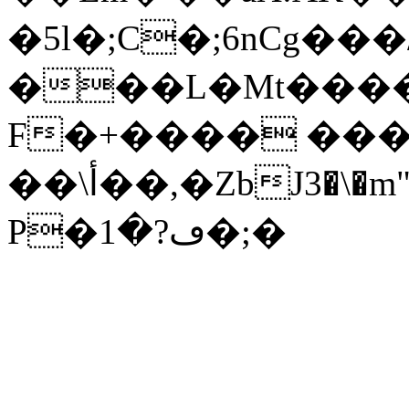
�5l�;C�;6nCg���
���L�Mt����
F�+���� ���
��\أ��,�ZbJ3�\�m"���X��n���8/ ܔA����
P�ڡ?�1�;�