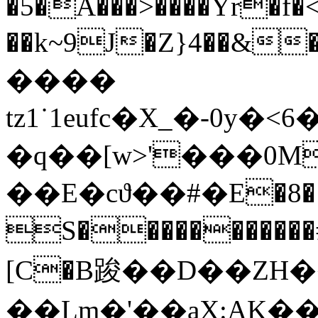
�5�A���>����Yr�f
��k~9J�Z}4��&���G
����
tz1˙1eufc�X_�-0
�q��[w>'���0M
��E�cϑ��#�E�8� ]
S�����������
[C�B踆��D��ZH�
��Lm�'��aX:AK