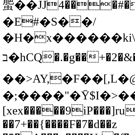
蜰��JJ4���#�=i�0��
�E#�S��/
�H�x������ki
ב�hCQ�.�g��+�2�&�Άl0���q���gr�ﲎ��HT)$�3��
��>AY,�F��[,L�
�;����"�Ȳ$I�>��
[xex�����9iP���]r
��7+��{����F�7�d��z