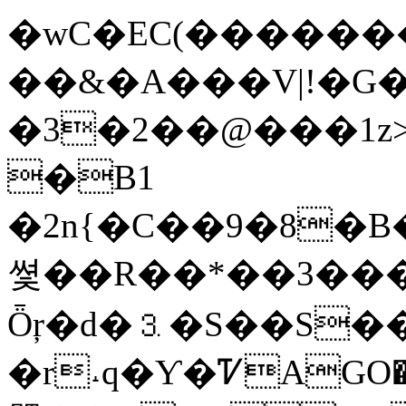
�wC�EC(������
��&�A���V|!�G��
�3�2��@���1z>�
�B1
�2n{�C��9�8�B
쎷��R��*��3��
Ȫŗ�d�⒊�S��S
�r˔q�Ƴ�ᏤAGO�qj��9Wh>�R��Y��ݫe�n��aE�P��