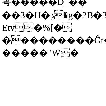
甹�����D_��
��3�H�ڍ�g�2B�35E��GR7��3t���‚X]����Es�m��f�l�V
Etv�%[�­
���������Ĝt�Ϧ
�����"W�