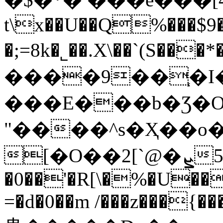
t\x��U��Q%���$
�;=8k�˾��.X\��`(S���*���
����9��֧�I�
���E���b�Ʒ�O;
"����^s�Ҳ��o
�0��'�R[\�%�U��
=�d�0��m /���z���{���