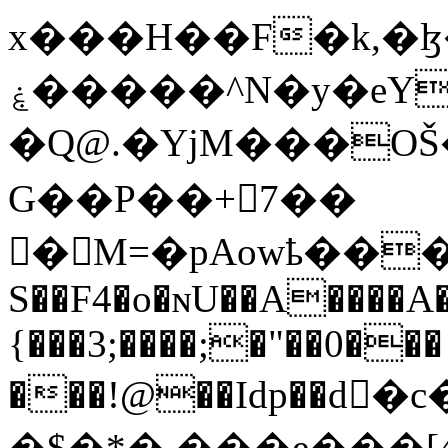
x���H��F�k,�
ۼ�����^N�y�eY/
�Q@.�YjM���OŠ
G��P��+7��
� M=�pAowҍ���W>
S��F4�o�ɴU��A����A�
{���3;����;�"��0���
���!@��Idp��d
�$�*� ���e���