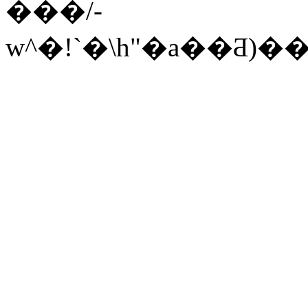
���/-