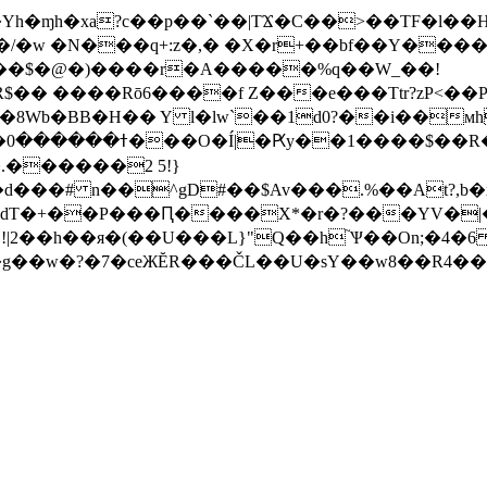
f��Yh�ɱh�xa?c��p��`��|TϪ�C��>��TF�l��H
/�w �N���q+:z�,� �X�r+��bf��Y��
%��$�@�)����r�A�����%q��W_��!
R$�� ����Rō6����f Z���e���Ttr?zP<��P
Wb�BB�H�� Y l�lw`��1d0?��i��мh
�.������2 5!}
d���# n��^gD#��$Av���.%��At?,b�x
A1�YdT�+��P���Ԥ����X*�r�?���YV�
w�?�7�ceЖĔR���ČL��U�sY� �w8��R4���