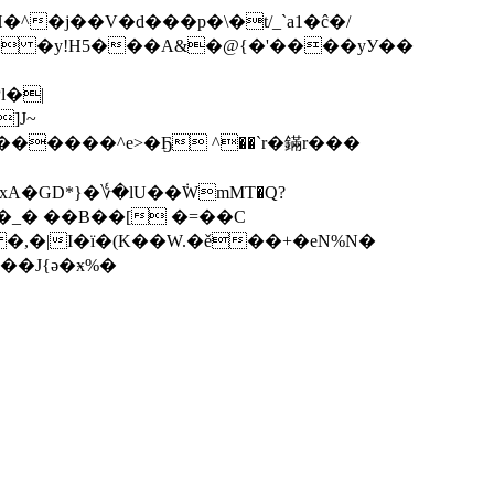
�^�j��V�d���p�\�t/_`a1�ĉ�/
�� �y!H5���A&�@{�'����yУ��
l�|
]J~
A�GD*}�؇�lU��݃WmMT�Q?
|�_� ��B��[ �=��C
�J{ә�ӿ%�