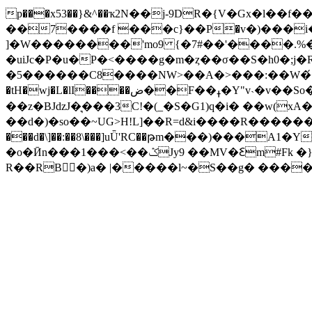
p���x53��}&^��ҡ2N��j-9DR�{V�Gx�l��
��7����f ���c}��Р�v�)���i�
]�W��������'mo9 {�7#��'����.
�uiJc�P�u�P�<����g�m�ȥ��σ��S�h0�;j�
�5������C8����NW>��A�>���:��W�́�8
�tH�wj�L�lI����ض��F��ߪ�Y"v˴�v��So�ߙ������0���O�Í|�Ԗy��1����$��R���͏���^e>�Ҕ ^��`r�鏋r���
��z�BJǳJ�͉���3C!�(_�S�G1)q�i� ��w(xA
��d�)�so��~UG>H!L]��R=d&i����R������
���d�\]��:��8\���]uǕ'RC��թm���)���
�o�Ӣn���1���<��ݣJy9 ��MV�Ꜫm#Fk �}!|2��h��я�(��U���L}"Q��h ֮Ѱ��On;�4�6 �,�|I�ї�(K��W.�ě��+�eN%N�
R��RB�)a� |�����l~�S��g� ����g��