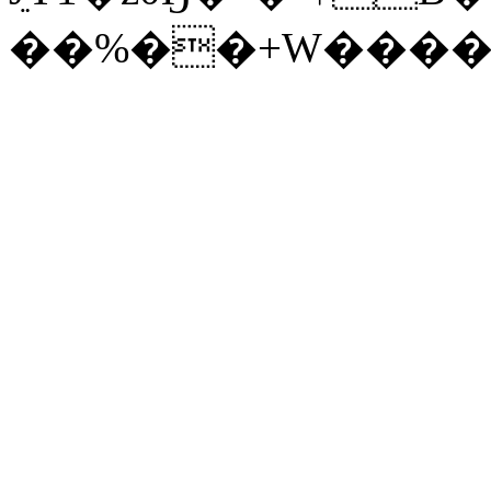
��%��+W����