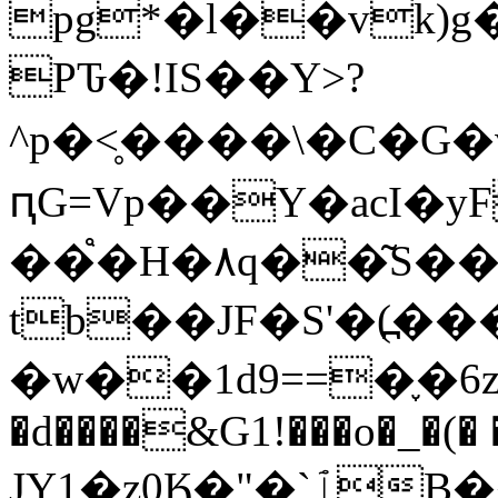
pg*�l��vk)
PԎ�!IS��Y>?
^p�<̥����\�C�G�v
ԥG=
Vp��Y�acI�y
��֩�H�۸q��͂S��
tb��JF�S'�(߽����>��8����
�w��1d9==�֢�6z%
�d����&G1!���o�_�(� 
JֵY1�z0Ӄ�"�`ٱB��)�