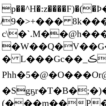
p��^H�:z����F)�
̸9�>+��� 8k��
c\�`.M��@h��
�W��Q�V��G�
� L���Gc��_ڪz���4�@��V9Ɲ�m�2��uR�44�i��9 .�9�zzı���W�I��eo̴�7+G
Phh�5�@�O���O
�Sgҕr�T�B�;�)
(���m��P�