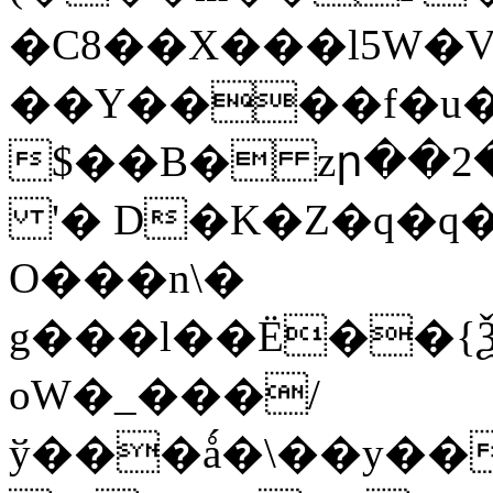
�C8��X���l5W�V
��Y����f�u
$��B� zր��2�
'� D�K�Z�q�q�
O���n\�
g���l��Ë��{Ѯ%l
oW�_���/
ў���ǻ�\��y��