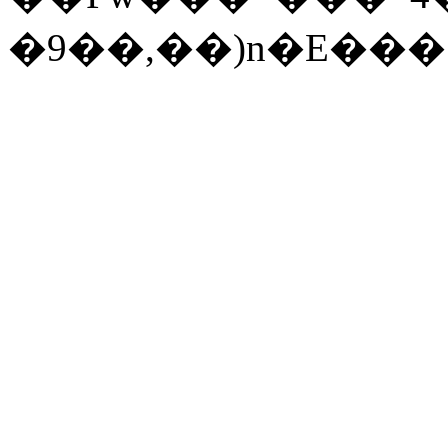
�9��,
��)n�E���