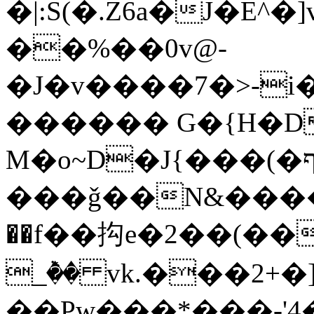
�|:S(�.Z6a�J�E^�
��%��0v@-
�J�v����7�>-
������ G�{H�D
M�o~D�J{���(�ףj��Up�HY[�ƭ��
���ǧ��N&����d���
��f��抅e�2��(��
_ٞ�� vk.���2+�
��Pw���*���-'4