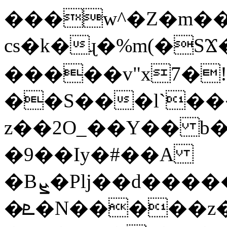
���w^�Z�m��
cs�k�ɻ�%m(�SϪ�g
�����v"x7�!
��S���l`��
z��2O_��Y�� b
�9��Iy�#��A
�Bܨ�Plj��d�
�ܧ�N�����z��������i�x�y$G>�!