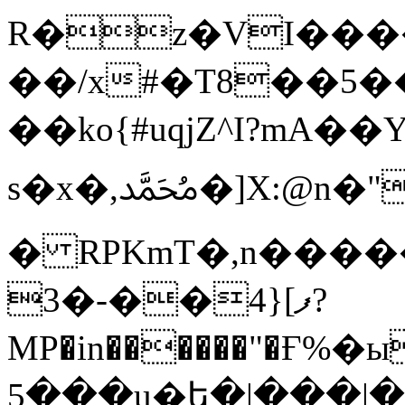
R�z�VI����
��/x#�T8��5�
��ko{#uqjZ^I?mA��Υذ�k��F}�c
s�x�,ﷴ�]X:@n�"�yw��K{��b\Q�mP�OF}/
� RPKmT�,n����
ފ]{4��-�3?
MP�in������"�Ғ%�
5���u�ե�|���|�v�