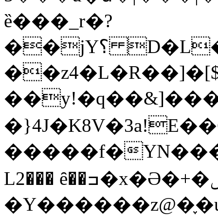
ȅ���_r�?
��jY؟ D�L���<��d�uA<�)���ף�Жgc��}:n{��;��2�_��r`gB8pP�QlC��1�WMqi[��
��z4�L�R��]�[
��y!�q��&]��� 
�}4J�K8V�3a!E�
�����f�YN���
L2��� ȇ��ߏ�x�Ә�+�ݰ�)�m�O���e�*�!
�Y������z@�֢�