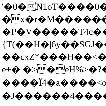
'�0�N1oT����0�ۂ�L��
�x�r�M�������
�P�V�����T4c��!
{T(��H�|6y��SG
��cxZ*���H��<�H
e+� �>�eH%>�?�@�jpX�گ
����Î4�a����<
�J������4���