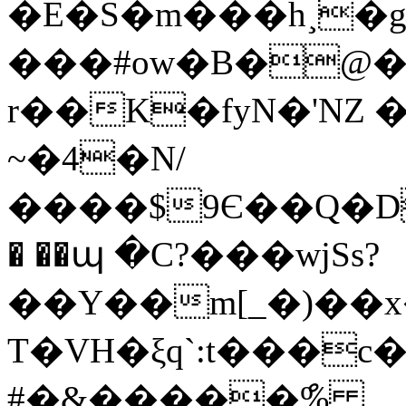
�E�S�m���h¸�gGyR�]P;�l8�i��
���#ow�B�@�
r��K�fyN�'NZ 
~�4�N/
����$9Є��Q�D6�n��ٿ�L
� ��պ �C?���wjSs?
��Y��m[_�)��x
T�VH�ξq`:t���c
#�&�����ް%