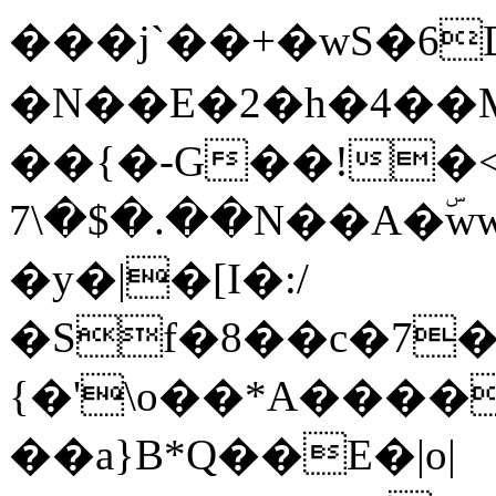
���j`��+�wS�6
�N��E�2�h�4��
��{�-G��!�<��ڨ
��.�$�\7N��A�ۜww��Cjr�&bF��PUQ]�~f$��[q�fYa-c�rR���1!
�y�|�[I�:/
�Sf�8��c�7��
{�'\o��*A����o
��a}B*Q��Ε�|o|