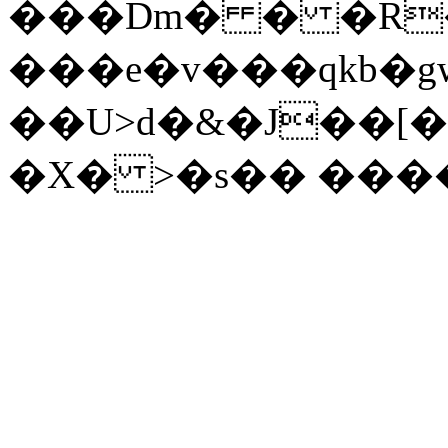
���Dm� � �R�ןJ�8�g��lN
���e�v���qkb�g
��U>d�&�J��[
�X� >�s�� ���