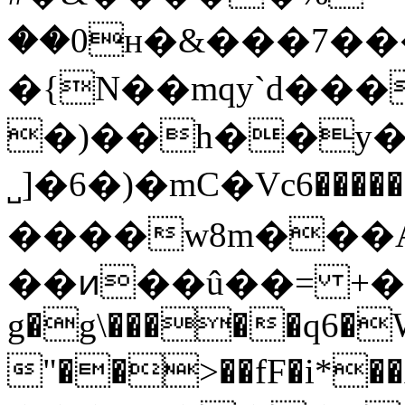
��0н�&���7���
�{N��mqy`d��
�)��h��y�
˽]�6�)�mC�Vcޢ$2��������6��^�֋�k3K����Ӑ�/
����w8m���A
��ͷ��û��= +�Ŵ��w
g�g\�����q6�
"��>��fF�i*��A�׮�e��p8�������is��uitd��