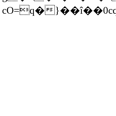
cO=q�}��î��0c