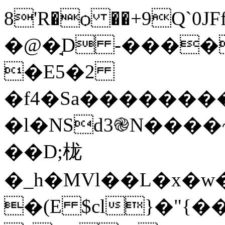
8'R�ѻ ��+9Q`0J
�@�̘D -����
�E5�2
�f4�Sa��������[
�l�NSd3֎N����~
��D;栊
�_h�MVl��L�x�
�(E $cl}�"{