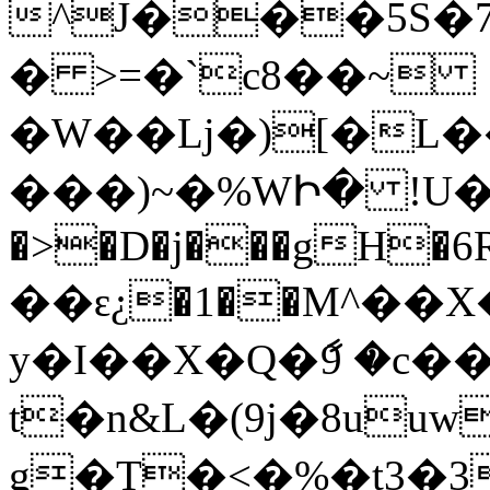
^J���5S�7,
� >=�`c8��~
�W��ǈ�)[�L�
���)~�%WԻ� !U�b䛧
�>�D�j���gH�6R��
��ԑ¿�1��M^��X�
y�I��X�Q�ާ9 �c
t�n&L�(9j�8uu
g�T�<�%�t3�