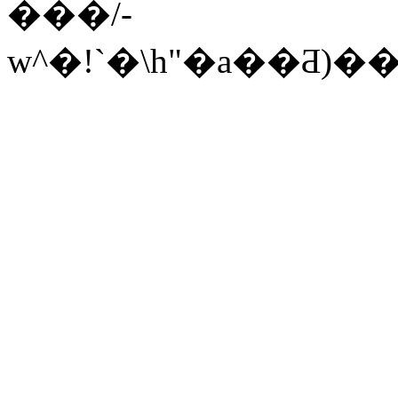
���/-