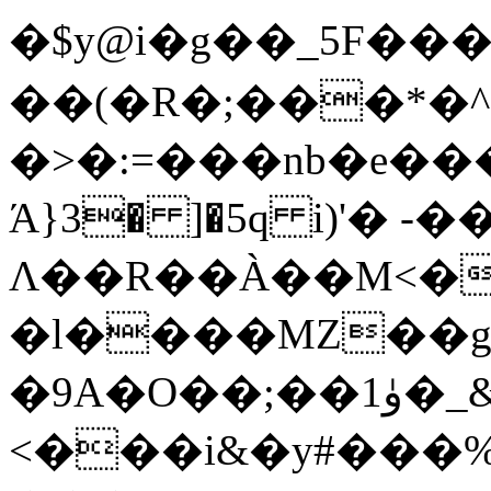
�$y@i�g��_5F��
��(�R�;���*�^B
�>�:=���nb�e��
Ά}3� ]�5q i)'� 
Λ��R��À��M<�
�l����MZ��g
�9A�O
<���i&�y#���