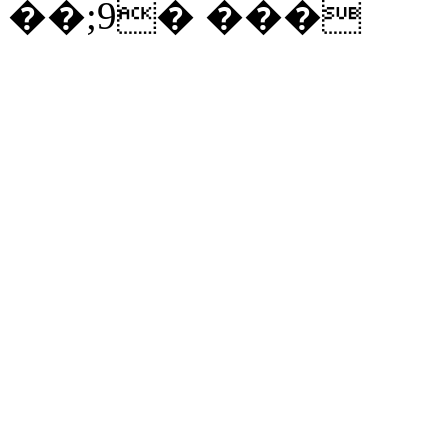
��;9� ���