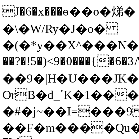
J�6�x���ө��o�焍
�\�W/Ry�J�o�
�(�*y��X^���N�T
��?�!5�)<9�0���{�6�
��9�|H�U���JK�
OrB�d_ߴK�1�����*@����X*��R]P8�H�O���J�
�#�j~��I=���
��F�m����Qu��B