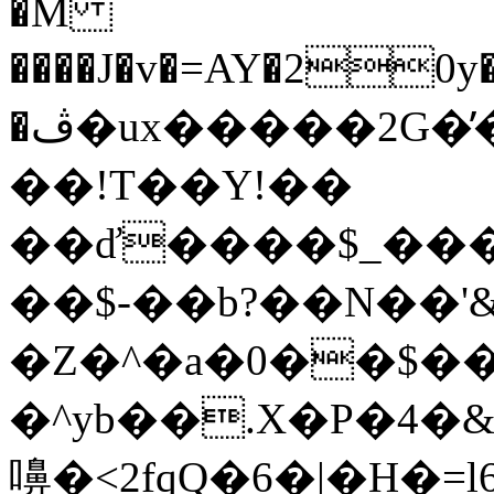
�M
����J�v�=AY�20y
�ڤ�ux�����2G�̕�|)��fQ��1�����#��?
��!T��Y!��
��ď����$_���+�h�
��$-��b?��N��'&
�Z�^�a�0��$��
�^yb��.X�P�4
嚊�< 2fqQ�6�|�H�=