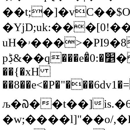
��t;�]�vC��$
�YjD;uk:���[0!��
uH�ۥ���>�P
pڋ&��q���e�̊׵�:0�Ȑo,��g�D&1�CY`pN&y��+ˡ�PlbFPü�7����f�1�H
��{�xH
��8��e<�P�"���6dv1
љ�᠗��t��]is.�
�w;����l]"��o/,