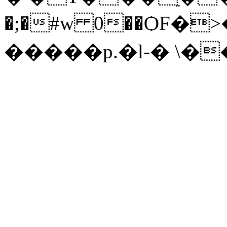
�;�#w 0��ѺF�
�����p.�l-� \�