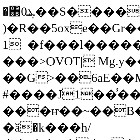
�΋0ܔ��S�������u_�ȏ��\I��+�
)�R��5oxe��Gr�
1_�f���l���
���>ѺVOΤ| Mg.y
��G>��6aE��
#����J1��̾��
���ҥ��~��B
�ӑ�k���h/