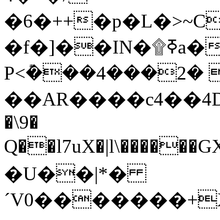
�6�++�p�L�>~
�f�]��IN�۩ߧa�['|(����Us�[�D*�~
P<݊���4���2� 
��AR����c4��4D�\��
�\9�
Q��l7uX�|l\�����
�U��|*�
´V0�������+X