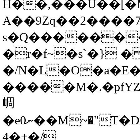
H��,���U��[�M
A��9Zq��2����
s�Q������
�r�f~�s`�} � 
�/N�L�O�a�E�«Ь@�
�����M�.�pfYZ�g�ޜ\��ـ��m���ʳ�9
㟘
�e0ނ��М~�"T�D����p������&єU�
4�+�/