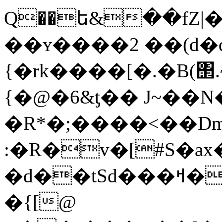
Q��ե&��fZ
��ʏ����2 ��(d�
{�rk����[�.�B(΢
{�@�6&ƫ�� J~��N
�R*�;����<��D
:�R�v�[#S�a
�d��tSd���ߞ��������[����t~���4��(6d�
�{[@