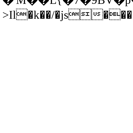
>Il�k��/�js��