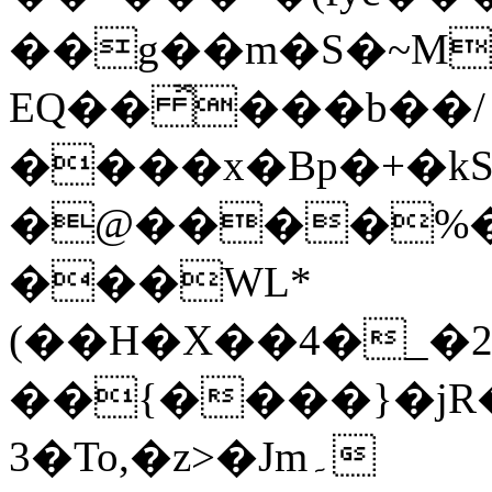
��g��m�S�~M
EQ�� ̽���b��/
����x�Bp�+�kS
�@����%�1
���WL*
(��H�X��4�_�
��{����}�jR
3�To,�z>�Jm۔