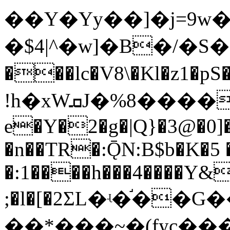
��Y�Yy��]�j=9w
�$4|^�w]�B�/�S�
���lc�V8\�Kl�z1
!h�xWܩJ�%8����-�Z\6(� �-B�4�m��乯
e�Y�2�g�|Q}�3@�0]�
�n��TR�:ǬN:B$b�K�5 
�:1����h���4����Y&
;�l�[�2ΣL�ʵ�֬�
��*���~�(fyc��