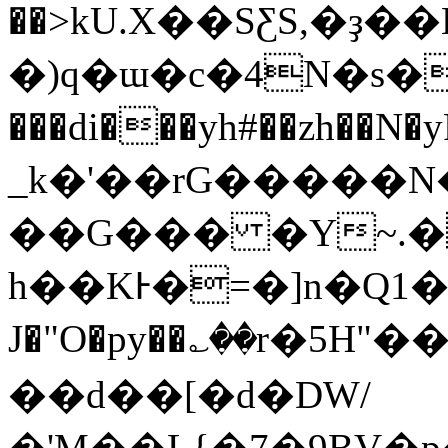
��>kU.X��SƸS,�ҙ��Eٵ�tؒ��O�'��\�{5����u+�3�֐�
�)q�ɯ�c�4N�s�������
���di���yh#��zh��N�yRV�z����ؓݭL��@8�]�.��Y�Cj�[�m
_k�'��rG�����
��G��� �Y~.�
h��KͰ�=�]n�Q1�
J�"O�py��؎��r�5H"��
��d��[�d�DW/
�'M��L{�7�9BV�p