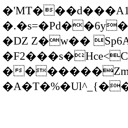
�'MT���d���A17
�.�s=�Pd��6y�
�Ǳ Z�w�� Sp6
�F2���s�Hce<C
�������Zm8