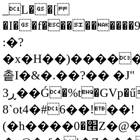
_L��[
�I��f���������9
:�?
�x�H��)�����
촡I�&�
.��?�� �J"
ڕ3��Ǵ�%t�GVp�ű��l���p���dDX��g}^����fk�+�ݠښ
8`ot4�#6��!��!
(�h��