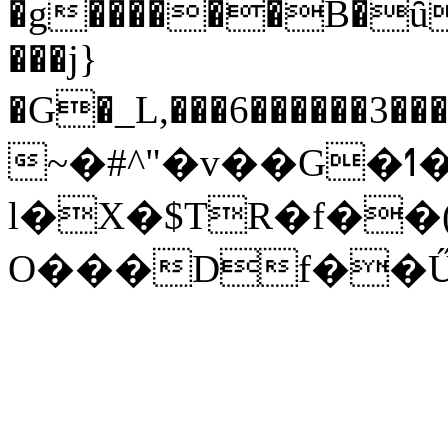
�g������B�ȗ�
���j}
�G�_L,���6������3
~�#^"�v��G�ߗ� }E� ����� -
l�X�$TR�f�
O���Df��Ű