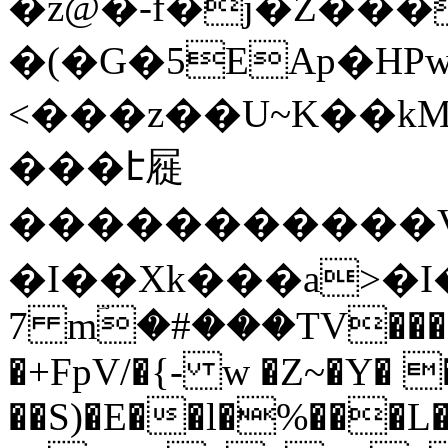
�z@�-f�j�Z���
�(�G�5EAp�HP
<���z��U~K��k
���է屣
�����������V
�I��Xk���a>�
7 mؔ�#���TV���
�+FpV/�{- w �Z~�Y� 
��S)�E��l�%���L�