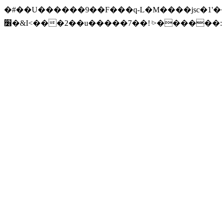
�#��U������9��F���q-L�M����jsc�1'��{
׶�&I<���2��u�����7��! ͥ>������:�