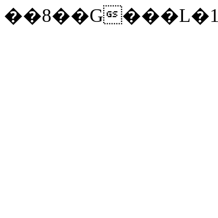
��8��G���L�1