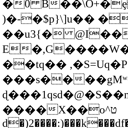
�0 B��\O+�ȩ
)�-�$p}\]u�� �
��u3{� @I��
E�,G����W�
��tq�� ,�S=Uq�
���s����gMʷO
ɖ���1ԛsd�@�S��
����X��o^ט
d�)2����:)���k���df