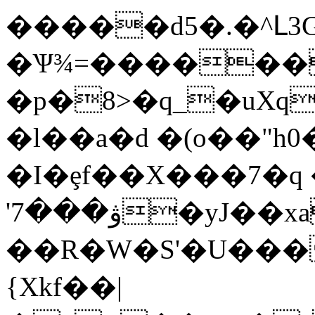
�����d5�.�^Լ
�Ѱ¾=������
�p�8>�q_�uXq
�l��a�d �(o��"
�I�ȩf��X���7�q
'ۋ���7�yJ��xa���I?'�}
��R�W�S'�U���
{Xkf��|