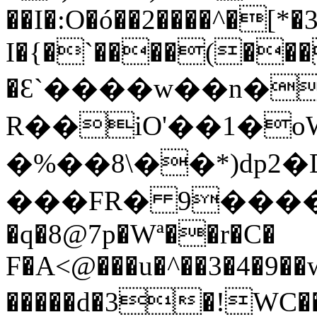
��I�:O�ó��2����^�[*�3ޚy�F�#����z#�]jN(�h�He#�Y7�
I�{�`����(���
�Ԑ`����w��n�
R��iO'��1�
�%��8\��*)dp2�
���FR� 9�����4wlc�INC�k�
�q�8@7p�Wª��r�C�
F�A<@���u�^��3�4�9�
�����d�3�!W