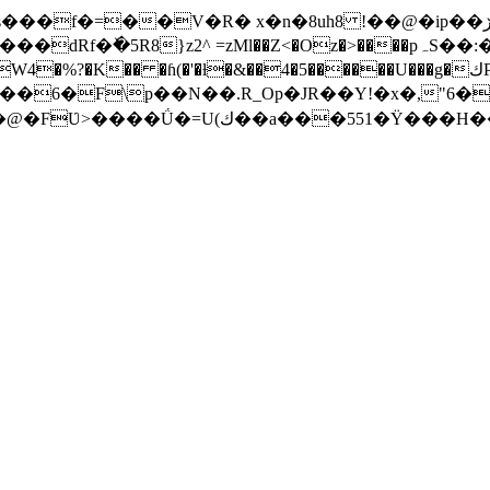
R� x�n�8uh8 !��@�ip��ڒ�@wn�T*��"�܆}��j��y���Hʊ���S-
6�F\p��N��.R_Op�JR��Y!�x�,"6���Ŋwۙ����*�
����K�MnB��Z�������o ⢸w?���^�4�@�FƲ>����Ǘ�=U(ك