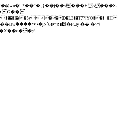
jN`׵���6�FΏy �� �
��a���551�Ϋ���H��X��o��;^