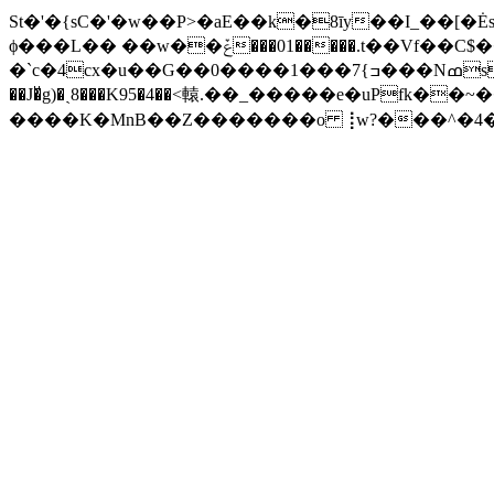
St�'�{sC�'�w��P>�aE��k�8īy��I_��[�Ės���f�=��V�
ϕ���L�� ��w��ݞ���01�����.t��Vf��C$����dRf�ٚ�5R8}z2^ =zMl��Z<�Oz�>����pہS��:� G��|
�`c�4cx�u��G��0����ߏ}7���1���NߘsW4�%?�K�� �ɦ(�'�ƚ�&��4�5������U���g�كP����I�(�5y�� D�L3��T7?!YO���+�H
��J�ͮg)�ˏ8���K95�4��<轅.��_�����e�uPfk��~���