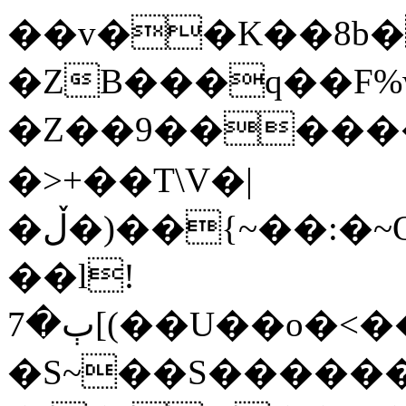
��v��K��8b�
�ZB���q��F%
�Z��9������
�>+��T\V�|
�ڵ�)��{~��:�~Q�o��F�t��!�(l�
��l!
ٻ�7[(��U��o�<����F���*ϟ���IΆiLH������?
�S~��S������s