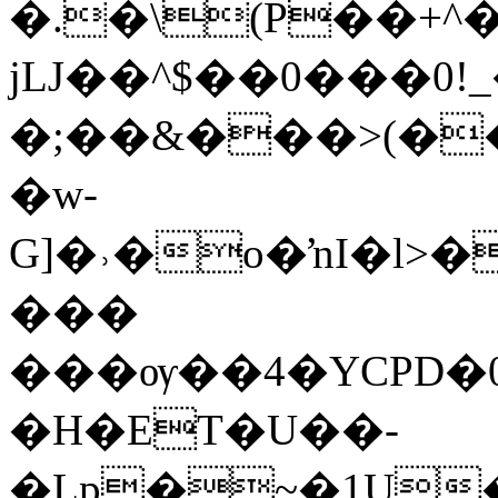
�.�\(P��+^
jǇ��^$��0���0!
�;��&���>(�
�w-
G]�˒�o�ŉI�l>�
���
���ѹ��4�YCPD�0ޠzfվ�Sޛ�����Uht��B�RW�$'��,d
�H�ET�U��-
�Lp�~�1U