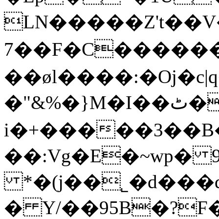
LN�����Z't��
7��F�C������
��øl����:�Oj�c|q���T2
�"&%�}M�I��ٹ��Is^㫺
i�+�����3��B
��:Vg�E�~wp� 9
*�(j��˾�d���q
� Y/��95B�?F�