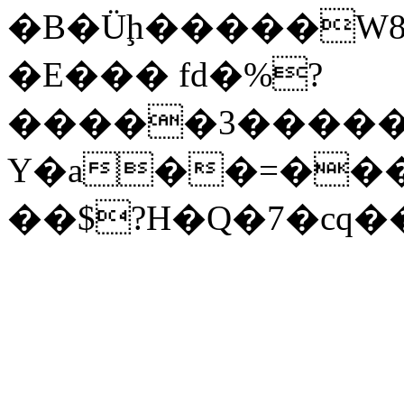
�B�Üḩ�����W8
�E��� fd�%?
�����3�����
Y�a��=���
��$?H�Q�7�cq�