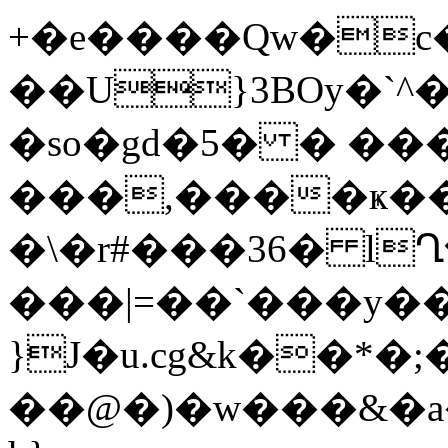
+�e����Qw�c�
��U}3BOy�`^�
�so�gd�5� � ��
���,����ҝ�
�\�r#���36� l
���|=��`���y
}J�u.cg&k��*�
��@�)�w���&�a