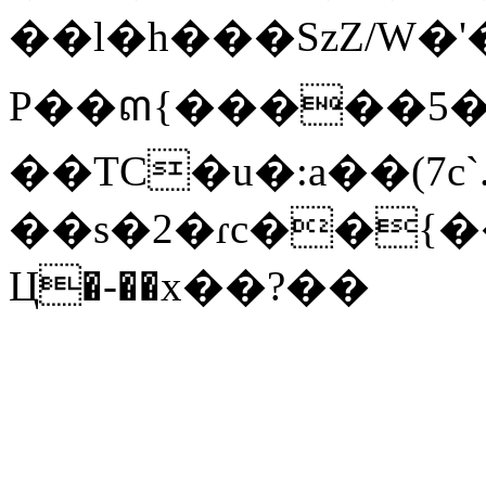
��l�h���SzZ/W�'
P��ຓ{�����5�
��TC�u�:a��(7c`
��s�2�ɾc��{
Ц�-��x��?��