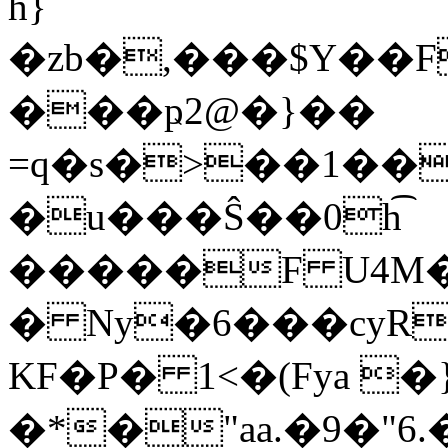
h}
�zb�,���$Y��F
���ҏ2@�}��
=q�s�>��1��
�u���Ŝ��0h͡
�����F U4M�
� Ny�6���cyR���xrGӹ��
KF�P� 1<�(Fya �
�*�"aa.�9�"6