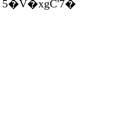
5�V�xgC'7�