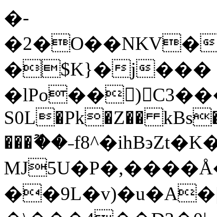
�-
�2�O��NKV�
�$K}�j���
�lPo��)C3���
S0L�Pk�Z�� kBs�
���ޫ��˗f8^�ihB϶Z
MJ5U�P�,����
��9L�v)�u�A�|�