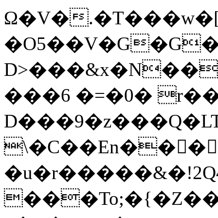
Ω�V�.�T���w�
�O5��V�G�G
D>���&x�N��
���6 �=�0� r
D���9�z���Q�LT
\�C��En���
�u�r�����&�!2Q
���To;�{�Z���ݰ,N��n����'��y��n�� 0�b\y^M�Cm�k����͑���>��1c�9?}K���6�\�*���s����