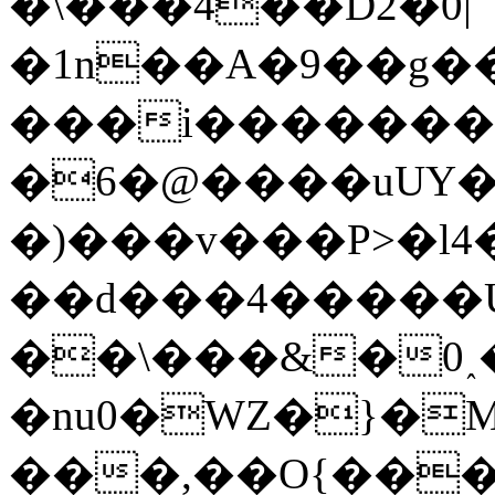
�\���4��D2�0|
�1n��A�9��g�
���i�������
�6�@����uUY
�)���v���P>�l
��d���4�����
��\���&�0˰
�nu0�WZ�}�
���,��O{����D��ݒ�"��8�����e