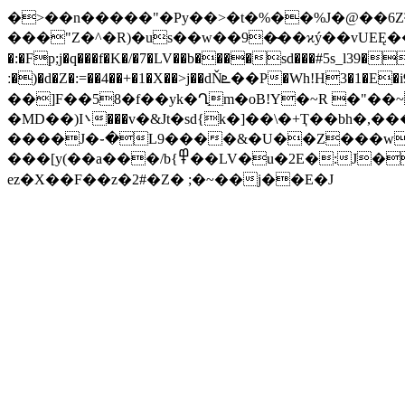
�>��n�����"�Py��>�t�%��%J�@��6Z³
���"Z�^�R)�us��w��9�̴��ϰý��vUEĘ��޲��匳�^}�j &���'�ȗ�!���bKm)��4���q�=r�GE,d��w��ٓ�Be�!��GLl�
�:�Fp;j�q���f�K�/�7�LV��b����sd���#5s_l39�
ː�)�d�Z�:=��4��+�1�X��>j��dŇܧ��P�Wh!H3�1�E�i9����4P@�Mч� ��HJ���<��b�Թ����/w�;V��ǈ�V���4o俓�ݳ-�hn�!k/s/
��]F��58�f��yk�Ղ֣m�oB!Y�~R �"��~����z
�MD��)I܌���v�&Jt�sd{k�]��\�+Ҭ��bh�,����i6u�g�����]ҷ��YUNJ��6f��(�4A⣭����F���A<����LG�cH��8�����֟��"I̢9�KVQ�+���r��{3*Ɵ��Aw����:Ϧ�������P:�wE��j��>���{�c+�Q�"���)px�x���O�Y�Ӏ�4�ĴDC��b�&�{���.�b���M����
����J�֊�L9����&�U��Z���w�
���[y(��a���/b{߾��LV�u�2E�:J�)mT��C4�><5Q�$R�ݮ�P#�y��|Fb�EXU�p�L5۟�-~�+�퉮�`C��) %�qMmd
ez�X��F��z�2#�Z� ;�~��j��E�J