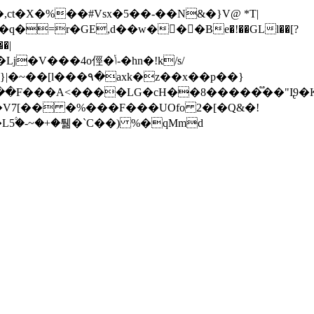
t�X�%��#Vsx�5��-��N&�}V@ *T|
�|
k�z��x��p��}
7[�� �%���F���UOfo 2�[�Q&�!