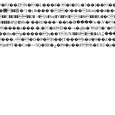
���ZN��L���8� �f�FG�?��]����,c
�[?
��C��J����2� >�A�Su(�Y��W�6�&��i�Ɇs�֔�C �
���-�;��KD��~s�q$n�`s�"�}|�~��[l���٩�ax
��,+��D�P�H��[T���h�if�9��Z��V