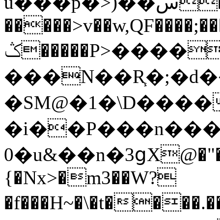
u���p�>)��س�өcVd?�
�����>v��w,QF����;��
ݣ�����P>����
���N��R֧�;�d
�SM@�1�\D����
�i��P���n���
0�u&��n�3ցX@�"�
{�Nx>�m3��W?
�f���H~�\�t���